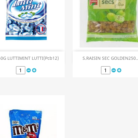
Aperçu rapide
Aperçu rapide


50G LUTTIMINT LUTTI(Pcb12)
S.RAISIN SEC GOLDEN250..