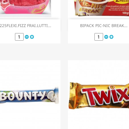
Aperçu rapide
Aperçu rapide


225FLEXI.FIZZ FRAI.LUTTI...
BIPACK PIC-NIC BREAK...