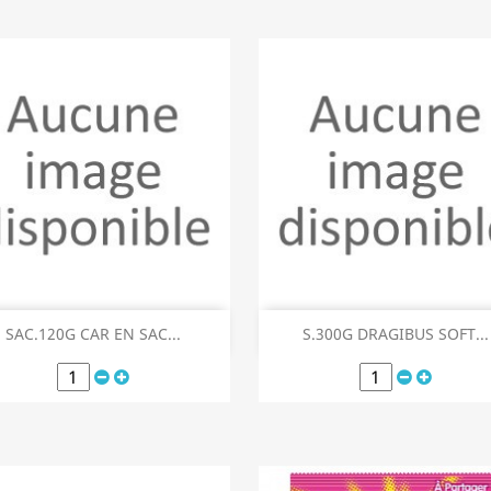
Aperçu rapide
Aperçu rapide


SAC.120G CAR EN SAC...
S.300G DRAGIBUS SOFT...