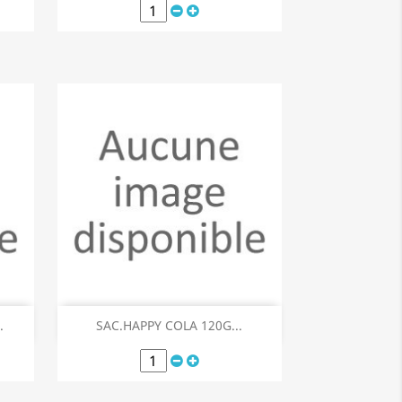
Aperçu rapide

.
SAC.HAPPY COLA 120G...