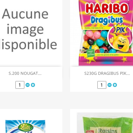
Aperçu rapide
Aperçu rapide


S.200 NOUGAT...
S230G DRAGIBUS PIK...