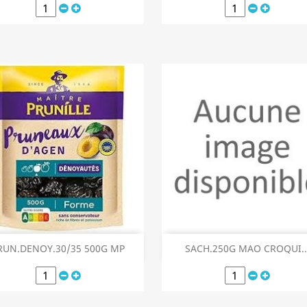
Aperçu rapide
Aperçu rapide


RUN.DENOY.30/35 500G MP
SACH.250G MAO CROQUI..