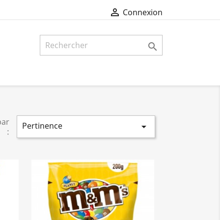

Connexion

par
Pertinence

: