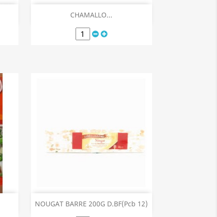
Aperçu rapide

CHAMALLO...
Aperçu rapide

NOUGAT BARRE 200G D.BF(Pcb 12)