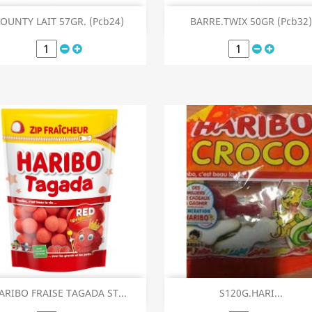
Aperçu rapide
Aperçu rapide


OUNTY LAIT 57GR. (Pcb24)
BARRE.TWIX 50GR (Pcb32)
Aperçu rapide
Aperçu rapide


ARIBO FRAISE TAGADA ST...
S120G.HARI...