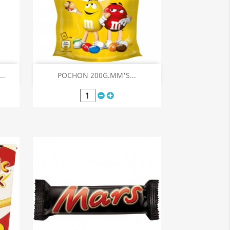
Aperçu rapide

..
POCHON 200G.MM'S...