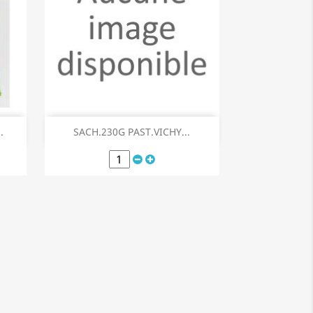
Aperçu rapide

.
SACH.230G PAST.VICHY...