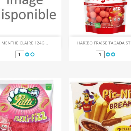
Aperçu rapide
Aperçu rapide


MENTHE CLAIRE 124G...
HARIBO FRAISE TAGADA ST.