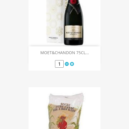
MOET&CHANDON 75CL...