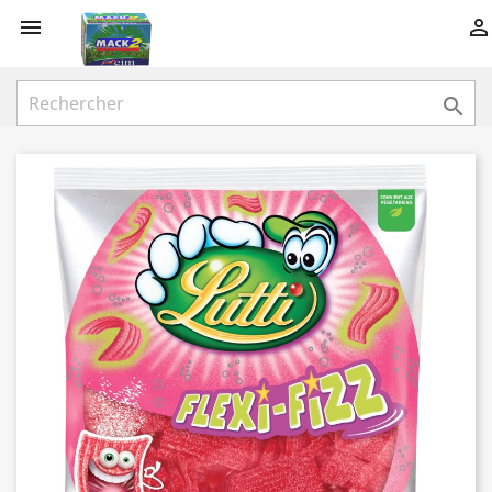


