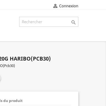

Connexion

20G HARIBO(PCB30)
O(Pcb30)
ls du produit