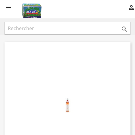


