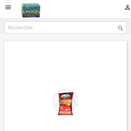


