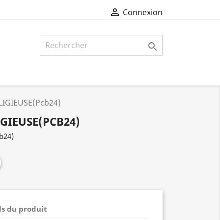

Connexion

LIGIEUSE(Pcb24)
IGIEUSE(PCB24)
b24)
ls du produit