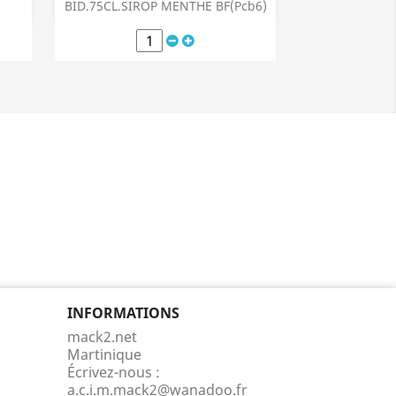
Aperçu rapide

BID.75CL.SIROP MENTHE BF(Pcb6)
INFORMATIONS
mack2.net
Martinique
Écrivez-nous :
a.c.i.m.mack2@wanadoo.fr