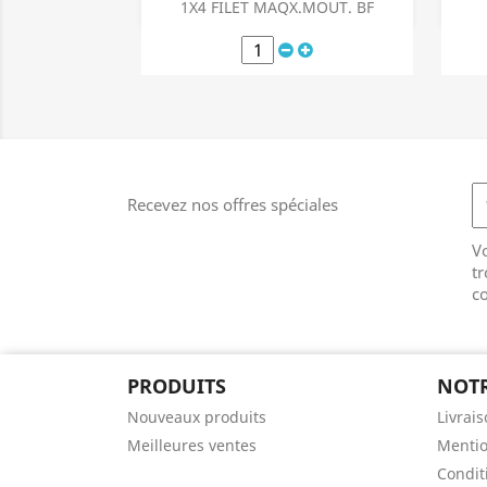
Aperçu rapide

1X4 FILET MAQX.MOUT. BF
Recevez nos offres spéciales
V
tr
co
PRODUITS
NOTR
Nouveaux produits
Livrai
Meilleures ventes
Mentio
Conditi