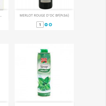
Aperçu rapide

.
MERLOT ROUGE D'OC BF(Pcb6)