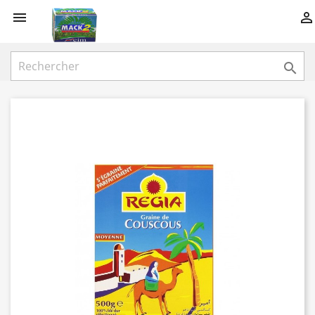


