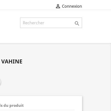

Connexion

 VAHINE
ls du produit