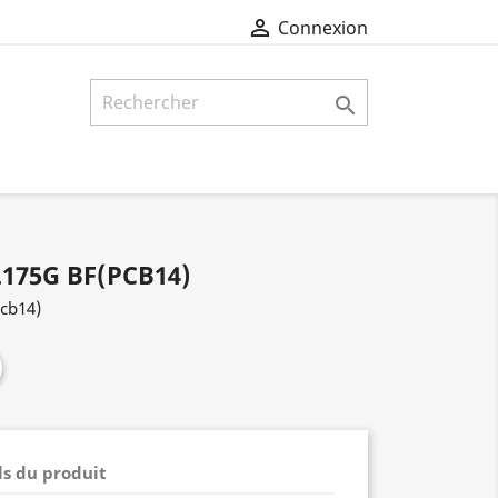

Connexion

175G BF(PCB14)
cb14)
ls du produit