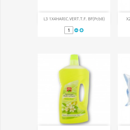
Aperçu rapide

L3 1X4HARIC.VERT.T.F. BF(Pcb8)
X