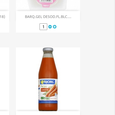
Aperçu rapide

18)
BARQ.GEL DESOD.FL.BLC....