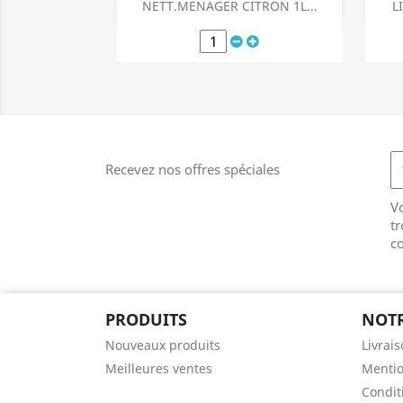
Aperçu rapide

NETT.MENAGER CITRON 1L...
L
Recevez nos offres spéciales
V
tr
co
PRODUITS
NOTR
Nouveaux produits
Livrai
Meilleures ventes
Mentio
Conditi