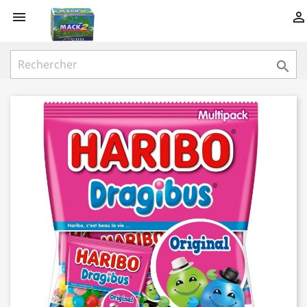


