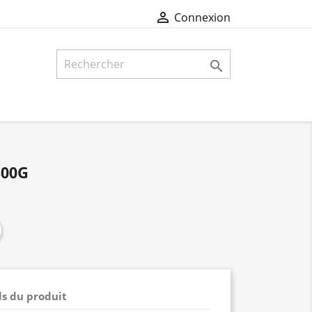

Connexion

300G
ls du produit