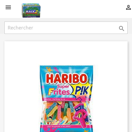


